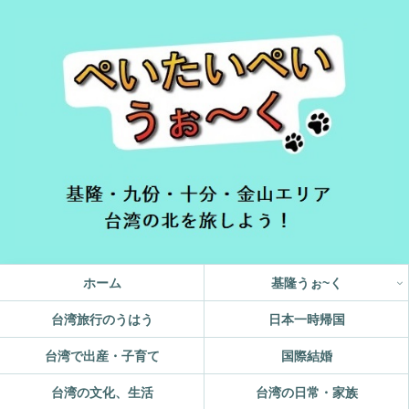
ホーム
基隆うぉ~く
台湾旅行のうはう
日本一時帰国
台湾で出産・子育て
国際結婚
台湾の文化、生活
台湾の日常・家族