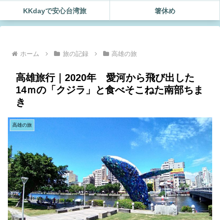
KKdayで安心台湾旅
箸休め
ホーム
旅の記録
高雄の旅
高雄旅行｜2020年 愛河から飛び出した
14ｍの「クジラ」と食べそこねた南部ちま
き
高雄の旅