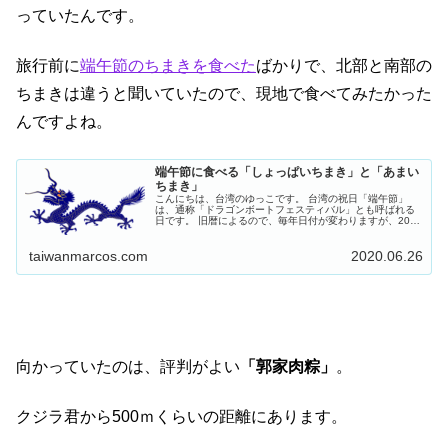
っていたんです。
旅行前に
端午節のちまきを食べた
ばかりで、北部と南部の
ちまきは違うと聞いていたので、現地で食べてみたかった
んですよね。
端午節に食べる「しょっぱいちまき」と「あまい
ちまき」
こんにちは、台湾のゆっこです。 台湾の祝日「端午節」
は、通称「ドラゴンボートフェスティバル」とも呼ばれる
日です。 旧暦によるので、毎年日付が変わりますが、2020
年は6月25日が端午節。 台湾では、端午節に「ちまき」を
食べる風習があります。...
taiwanmarcos.com
2020.06.26
向かっていたのは、評判がよい
「郭家肉粽」
。
クジラ君から500ｍくらいの距離にあります。