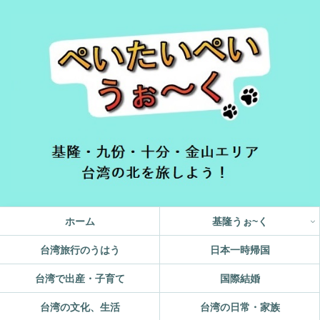
ホーム
基隆うぉ~く
台湾旅行のうはう
日本一時帰国
台湾で出産・子育て
国際結婚
台湾の文化、生活
台湾の日常・家族