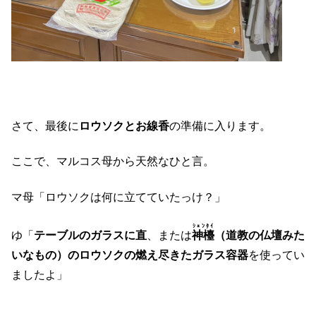
さて、最後に
ロウソクとお線香
の準備に入ります。
ここで、マルコス母から天然なひと言。
マ母「ロウソクは何に立てていたっけ？」
ｼｪﾝﾀｲ
ゆ「
テーブルのガラスに直
、または
神檯
（道教の仏壇みた
いなもの）のロウソクの燃え尽きたガラス容器
を使ってい
ましたよ」