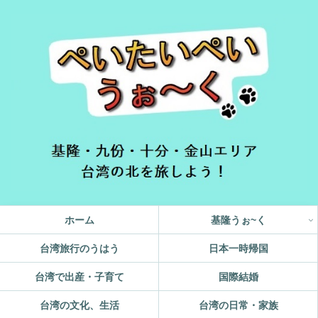
ホーム
基隆うぉ~く
台湾旅行のうはう
日本一時帰国
台湾で出産・子育て
国際結婚
台湾の文化、生活
台湾の日常・家族