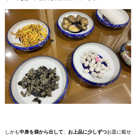
しかも
中身を袋から出して
、
お上品に少しずつ
お皿に載せ