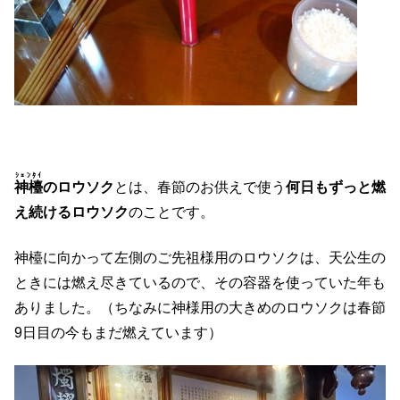
ｼｪﾝﾀｲ
神檯
のロウソク
とは、春節のお供えで使う
何日もずっと燃
え続けるロウソク
のことです。
神檯
に向かって左側のご先祖様用のロウソクは、天公生の
ときには燃え尽きているので、その容器を使っていた年も
ありました。（ちなみに神様用の大きめのロウソクは春節
9日目の今もまだ燃えています）