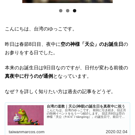
こんにちは、台湾のゆっこです。
昨日は春節8日目、夜中に
空の神様「天公」のお誕生日
の
お参りをする日でした。
本来のお誕生日は9日目なのですが、日付が変わる前後の
真夜中に行うのが通例
となっています。
なぜ？を詳しく知りたい方は過去の記事をどうぞ。
台湾の道教｜天公(神様)の誕生日を真夜中に祝う
こんにちは、台湾のゆっこです。 前回に引き続き、旧正月
の恒例イベントをもう一つ紹介します。 旧正月9日は空の
神様「天公（ﾃｨｴﾝｺﾞﾝ tiāngōng）」の誕生日で、前日であ
る8日の夜中に家族で「天公生（ﾃｨｴﾝｺﾞﾝｼｪﾝ tiāngō...
taiwanmarcos.com
2020.02.04