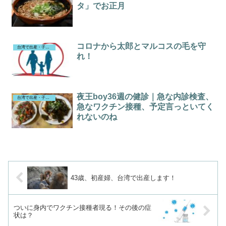
タ」でお正月
コロナから太郎とマルコスの毛を守
台湾で出産・子育て（43歳で出産）
れ！
夜王boy36週の健診｜急な内診検査、
台湾で出産・子育て（43歳で出産）
急なワクチン接種、予定言っといてく
れないのね
43歳、初産婦、台湾で出産します！
ついに身内でワクチン接種者現る！その後の症
状は？