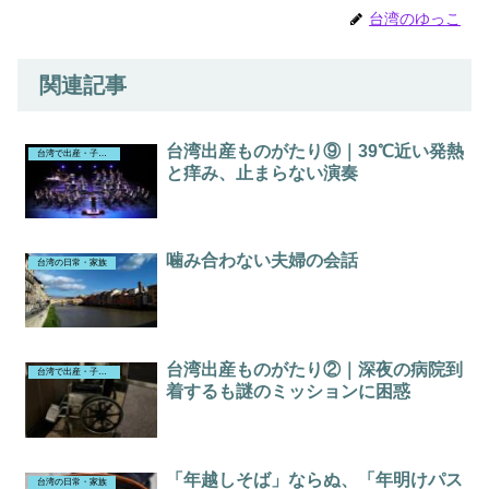
台湾のゆっこ
関連記事
台湾出産ものがたり⑨｜39℃近い発熱
台湾で出産・子育て（43歳で出産）
と痒み、止まらない演奏
噛み合わない夫婦の会話
台湾の日常・家族
台湾出産ものがたり②｜深夜の病院到
台湾で出産・子育て（43歳で出産）
着するも謎のミッションに困惑
「年越しそば」ならぬ、「年明けパス
台湾の日常・家族