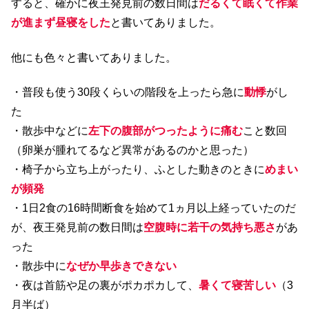
すると、確かに夜王発見前の数日間は
だるくて眠くて作業
が進まず昼寝をした
と書いてありました。
他にも色々と書いてありました。
・普段も使う30段くらいの階段を上ったら急に
動悸
がし
た
・散歩中などに
左下の腹部がつったように痛む
こと数回
（卵巣が腫れてるなど異常があるのかと思った）
・椅子から立ち上がったり、ふとした動きのときに
めまい
が頻発
・1日2食の16時間断食を始めて1ヵ月以上経っていたのだ
が、夜王発見前の数日間は
空腹時に若干の気持ち悪さ
があ
った
・散歩中に
なぜか早歩きできない
・夜は首筋や足の裏がポカポカして、
暑くて寝苦しい
（3
月半ば）