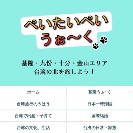
ホーム
基隆うぉ~く
台湾旅行のうはう
日本一時帰国
台湾で出産・子育て
国際結婚
台湾の文化、生活
台湾の日常・家族