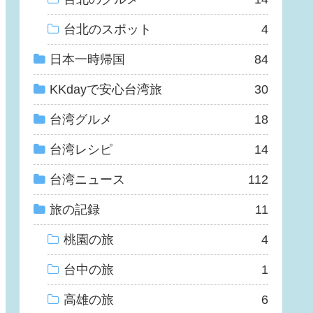
台北のスポット
4
日本一時帰国
84
KKdayで安心台湾旅
30
台湾グルメ
18
台湾レシピ
14
台湾ニュース
112
旅の記録
11
桃園の旅
4
台中の旅
1
高雄の旅
6