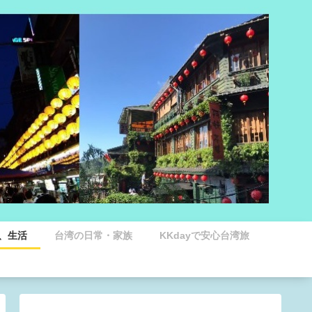
、生活
台湾の日常・家族
KKdayで安心台湾旅