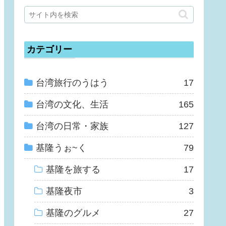
カテゴリー
台湾旅行のうはう
17
台湾の文化、生活
165
台湾の日常・家族
127
基隆うぉ~く
79
基隆を旅する
17
基隆夜市
3
基隆のグルメ
27