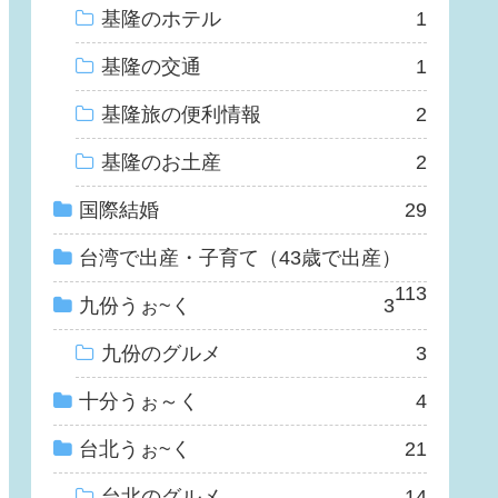
基隆のホテル
1
基隆の交通
1
基隆旅の便利情報
2
基隆のお土産
2
国際結婚
29
台湾で出産・子育て（43歳で出産）
113
九份うぉ~く
3
九份のグルメ
3
十分うぉ～く
4
台北うぉ~く
21
台北のグルメ
14