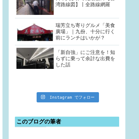
湾路線図】丨全路線網羅
瑞芳立ち寄りグルメ「美食
廣場」｜九份、十分に行く
前にランチはいかが？
「新自強」にご注意を！知
らずに乗って余計な出費を
した話
Instagram でフォロー
このブログの筆者