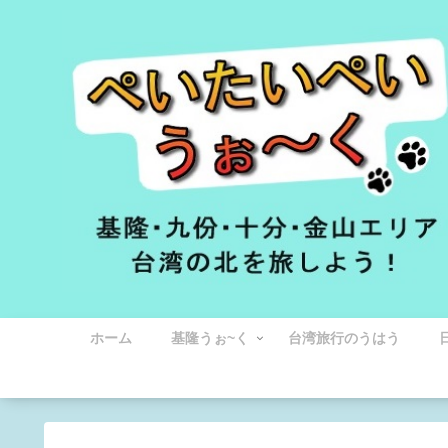
ホーム
基隆うぉ~く
台湾旅行のうはう