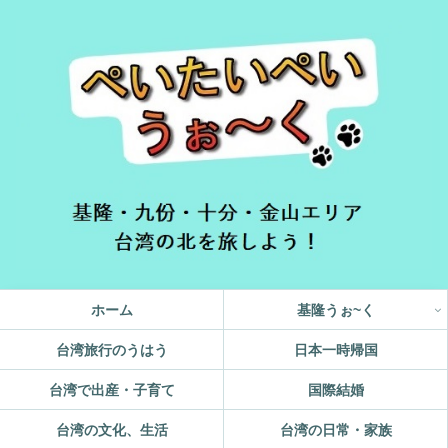
ホーム
基隆うぉ~く
台湾旅行のうはう
日本一時帰国
台湾で出産・子育て
国際結婚
台湾の文化、生活
台湾の日常・家族