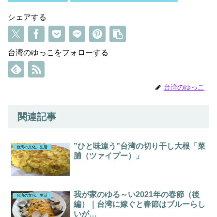
シェアする
台湾のゆっこをフォローする
台湾のゆっこ
関連記事
”ひと味違う”台湾の切り干し大根「菜
台湾の文化、生活
脯（ツァイプー）」
我が家のゆる～い2021年の春節（後
台湾の文化、生活
編）｜台湾に嫁ぐと春節はブルーらし
いが…