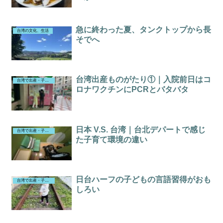
急に終わった夏、タンクトップから長
台湾の文化、生活
そでへ
台湾出産ものがたり①｜入院前日はコ
台湾で出産・子育て（43歳で出産）
ロナワクチンにPCRとバタバタ
日本 V.S. 台湾｜台北デパートで感じ
台湾で出産・子育て（43歳で出産）
た子育て環境の違い
日台ハーフの子どもの言語習得がおも
台湾で出産・子育て（43歳で出産）
しろい