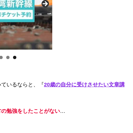
いているならと、『
20歳の自分に受けさせたい文章講
方の勉強をしたことがない
…