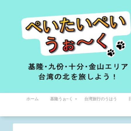
ホーム
基隆うぉ~く
台湾旅行のうはう