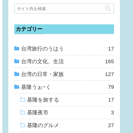
カテゴリー
台湾旅行のうはう
17
台湾の文化、生活
165
台湾の日常・家族
127
基隆うぉ~く
79
基隆を旅する
17
基隆夜市
3
基隆のグルメ
27