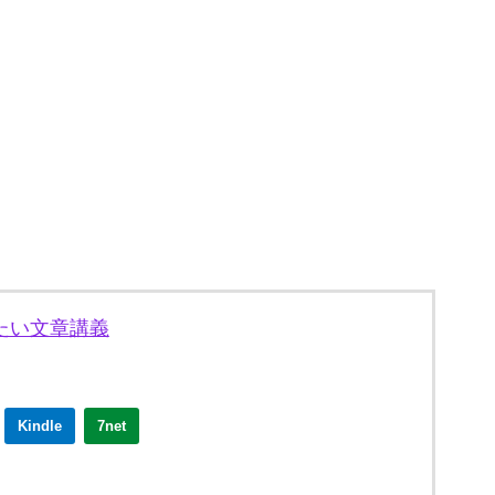
たい文章講義
Kindle
7net