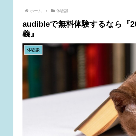
ホーム
体験談
audibleで無料体験するなら
義』
体験談