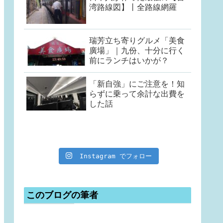
湾路線図】丨全路線網羅
瑞芳立ち寄りグルメ「美食
廣場」｜九份、十分に行く
前にランチはいかが？
「新自強」にご注意を！知
らずに乗って余計な出費を
した話
Instagram でフォロー
このブログの筆者