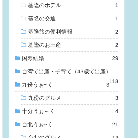
基隆のホテル
1
基隆の交通
1
基隆旅の便利情報
2
基隆のお土産
2
国際結婚
29
台湾で出産・子育て（43歳で出産）
113
九份うぉ~く
3
九份のグルメ
3
十分うぉ～く
4
台北うぉ~く
21
台北のグルメ
14