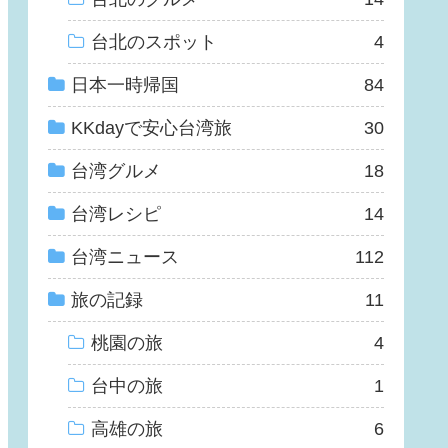
台北のスポット
4
日本一時帰国
84
KKdayで安心台湾旅
30
台湾グルメ
18
台湾レシピ
14
台湾ニュース
112
旅の記録
11
桃園の旅
4
台中の旅
1
高雄の旅
6