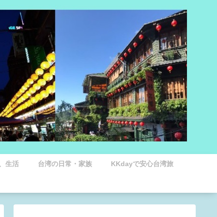
、生活
台湾の日常・家族
KKdayで安心台湾旅