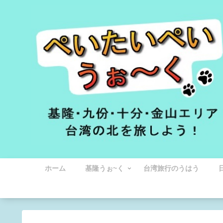
ホーム
基隆うぉ~く
台湾旅行のうはう