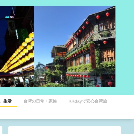
、生活
台湾の日常・家族
KKdayで安心台湾旅