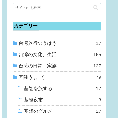
カテゴリー
台湾旅行のうはう
17
台湾の文化、生活
165
台湾の日常・家族
127
基隆うぉ~く
79
基隆を旅する
17
基隆夜市
3
基隆のグルメ
27