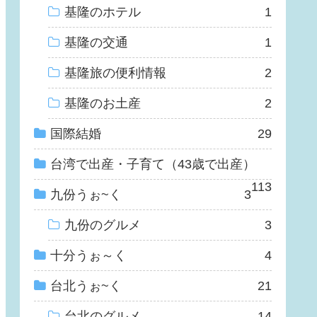
基隆のホテル
1
基隆の交通
1
基隆旅の便利情報
2
基隆のお土産
2
国際結婚
29
台湾で出産・子育て（43歳で出産）
113
九份うぉ~く
3
九份のグルメ
3
十分うぉ～く
4
台北うぉ~く
21
台北のグルメ
14