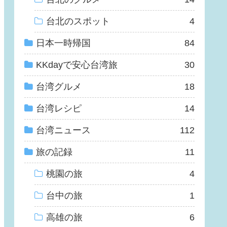
台北のスポット
4
日本一時帰国
84
KKdayで安心台湾旅
30
台湾グルメ
18
台湾レシピ
14
台湾ニュース
112
旅の記録
11
桃園の旅
4
台中の旅
1
高雄の旅
6