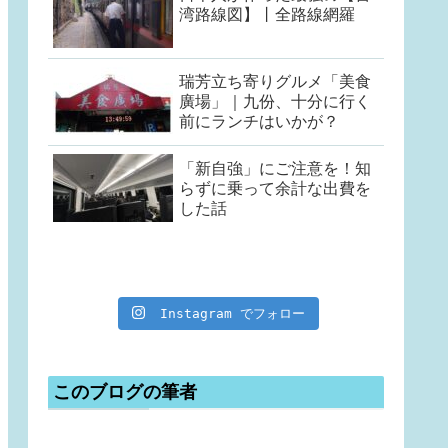
湾路線図】丨全路線網羅
瑞芳立ち寄りグルメ「美食
廣場」｜九份、十分に行く
前にランチはいかが？
「新自強」にご注意を！知
らずに乗って余計な出費を
した話
Instagram でフォロー
このブログの筆者