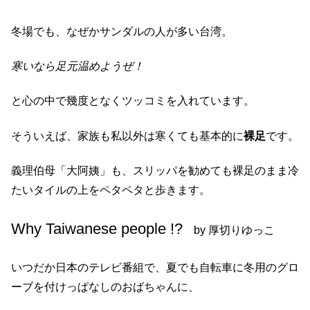
冬場でも、なぜかサンダルの人が多い台湾。
寒いなら足元温めようぜ！
と心の中で幾度となくツッコミを入れています。
そういえば、家族も私以外は寒くても基本的に
裸足
です。
義理伯母「大阿姨」も、スリッパを勧めても裸足のまま冷
たいタイルの上をペタペタと歩きます。
Why Taiwanese people !?
by 厚切りゆっこ
いつだか日本のテレビ番組で、夏でも自転車に冬用のグロ
ーブを付けっぱなしのおばちゃんに、