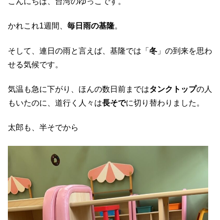
こんにちは、台湾のゆっこです。
かれこれ1週間、
毎日雨の基隆
。
そして、連日の雨と言えば、基隆では「
冬
」の到来を思わ
せる気候です。
気温も急に下がり、ほんの数日前までは
タンクトップ
の人
もいたのに、道行く人々は
長そで
に切り替わりました。
太郎も、半そでから