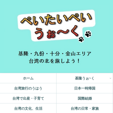
ホーム
基隆うぉ~く
台湾旅行のうはう
日本一時帰国
台湾で出産・子育て
国際結婚
台湾の文化、生活
台湾の日常・家族