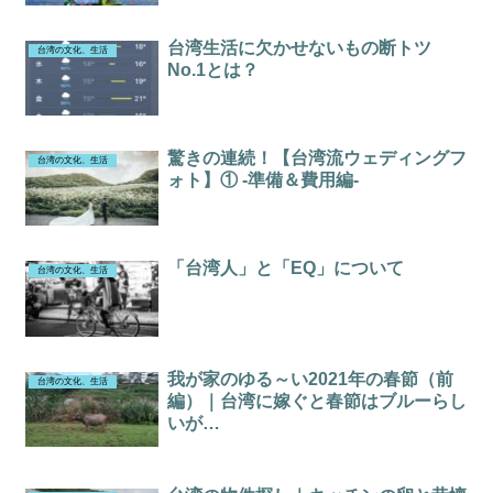
台湾生活に欠かせないもの断トツ
台湾の文化、生活
No.1とは？
驚きの連続！【台湾流ウェディングフ
台湾の文化、生活
ォト】① -準備＆費用編-
「台湾人」と「EQ」について
台湾の文化、生活
我が家のゆる～い2021年の春節（前
台湾の文化、生活
編）｜台湾に嫁ぐと春節はブルーらし
いが…