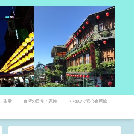
、生活
台湾の日常・家族
KKdayで安心台湾旅