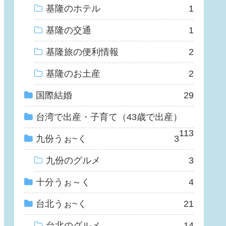
基隆のホテル
1
基隆の交通
1
基隆旅の便利情報
2
基隆のお土産
2
国際結婚
29
台湾で出産・子育て（43歳で出産）
113
九份うぉ~く
3
九份のグルメ
3
十分うぉ～く
4
台北うぉ~く
21
台北のグルメ
14