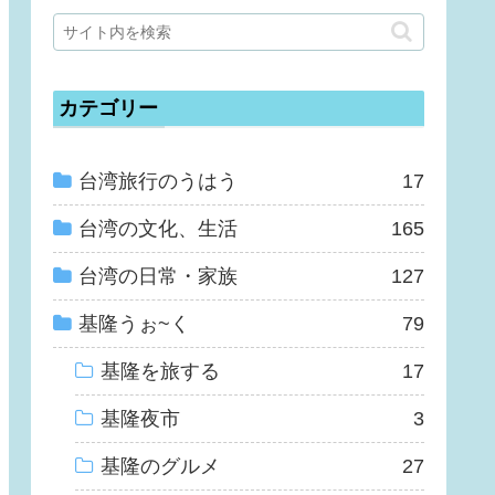
カテゴリー
台湾旅行のうはう
17
台湾の文化、生活
165
台湾の日常・家族
127
基隆うぉ~く
79
基隆を旅する
17
基隆夜市
3
基隆のグルメ
27