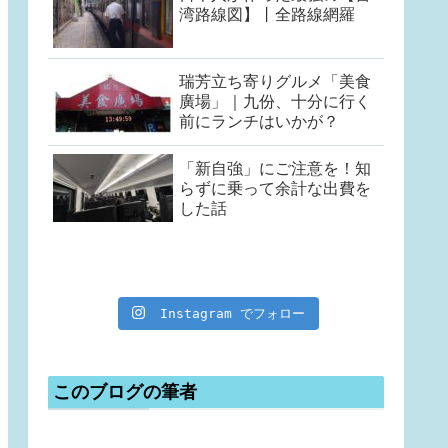
湾路線図】丨全路線網羅
瑞芳立ち寄りグルメ「美食
廣場」｜九份、十分に行く
前にランチはいかが？
「新自強」にご注意を！知
らずに乗って余計な出費を
した話
Instagram でフォロー
このブログの筆者