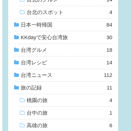
台北のスポット
4
日本一時帰国
84
KKdayで安心台湾旅
30
台湾グルメ
18
台湾レシピ
14
台湾ニュース
112
旅の記録
11
桃園の旅
4
台中の旅
1
高雄の旅
6