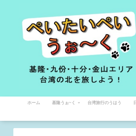
ホーム
基隆うぉ~く
台湾旅行のうはう