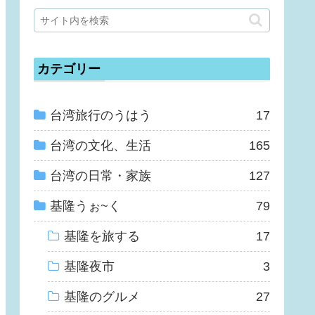
カテゴリー
台湾旅行のうはう
17
台湾の文化、生活
165
台湾の日常・家族
127
基隆うぉ~く
79
基隆を旅する
17
基隆夜市
3
基隆のグルメ
27