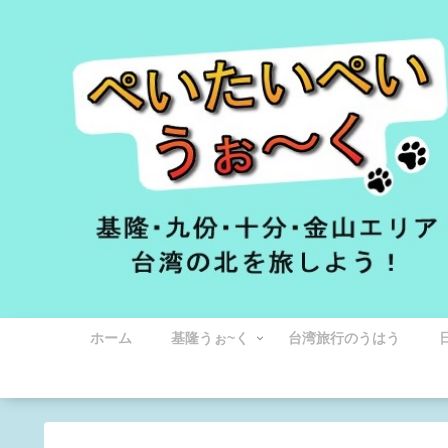
ホーム
基隆うぉ~く
台湾旅行のうはう