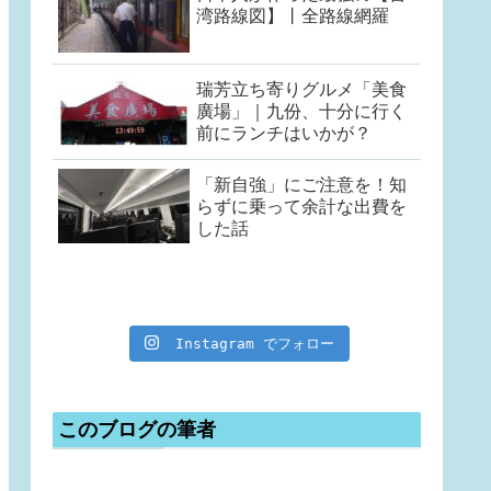
湾路線図】丨全路線網羅
瑞芳立ち寄りグルメ「美食
廣場」｜九份、十分に行く
前にランチはいかが？
「新自強」にご注意を！知
らずに乗って余計な出費を
した話
Instagram でフォロー
このブログの筆者