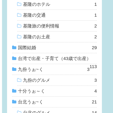
基隆のホテル
1
基隆の交通
1
基隆旅の便利情報
2
基隆のお土産
2
国際結婚
29
台湾で出産・子育て（43歳で出産）
113
九份うぉ~く
3
九份のグルメ
3
十分うぉ～く
4
台北うぉ~く
21
台北のグルメ
14