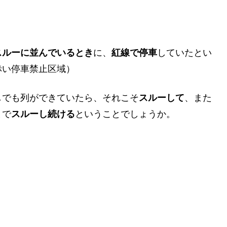
スルーに並んでいるとき
に、
紅線で停車
していたとい
赤い停車禁止区域）
しでも列ができていたら、それこそ
スルーして
、また
まで
スルーし続ける
ということでしょうか。