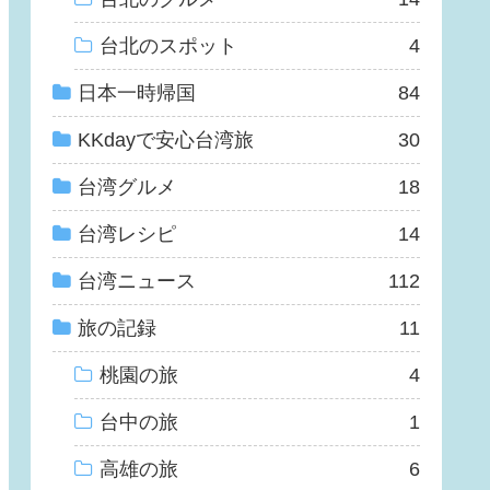
台北のスポット
4
日本一時帰国
84
KKdayで安心台湾旅
30
台湾グルメ
18
台湾レシピ
14
台湾ニュース
112
旅の記録
11
桃園の旅
4
台中の旅
1
高雄の旅
6