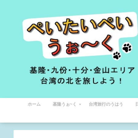
ホーム
基隆うぉ~く
台湾旅行のうはう