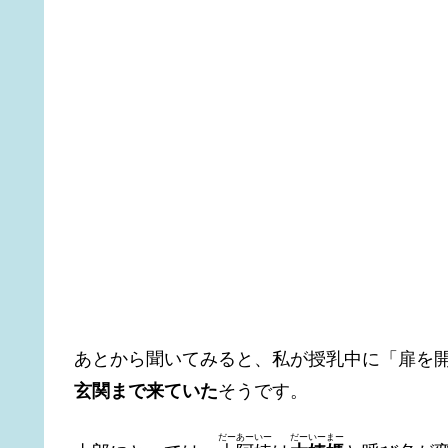
あとから聞いてみると、私が授乳中に「扉を
玄関まで来ていた
そうです。
だーあーいー
だーいーまー