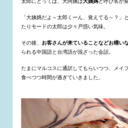
太郎にとっては、
大阿姨
は
大姨媽
と呼び名が
「大姨媽だよ～太郎くーん、覚えてる～？」
たりモードの太郎は少々戸惑い気味。
その後、
お客さんが来ていることなどお構い
られる中国語と台湾語が混ざった会話。
たまにマルコスに通訳してもらいつつ、メイ
食べつつ時間が過ぎていきました。