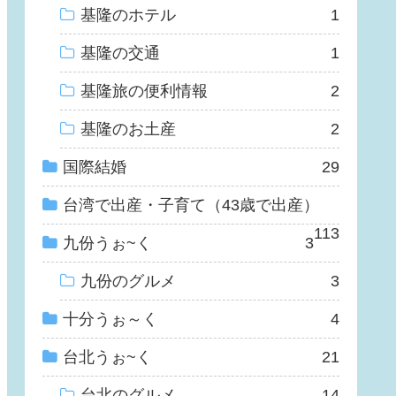
基隆のホテル
1
基隆の交通
1
基隆旅の便利情報
2
基隆のお土産
2
国際結婚
29
台湾で出産・子育て（43歳で出産）
113
九份うぉ~く
3
九份のグルメ
3
十分うぉ～く
4
台北うぉ~く
21
台北のグルメ
14