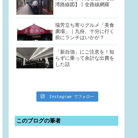
湾路線図】丨全路線網羅
瑞芳立ち寄りグルメ「美食
廣場」｜九份、十分に行く
前にランチはいかが？
「新自強」にご注意を！知
らずに乗って余計な出費を
した話
Instagram でフォロー
このブログの筆者