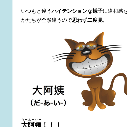
いつもと違う
ハイテンションな様子
に違和感を
かたちが全然違うので
思わず二度見
。
だーあーいー
大阿姨
！！！