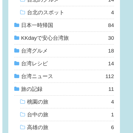
台北のスポット
4
日本一時帰国
84
KKdayで安心台湾旅
30
台湾グルメ
18
台湾レシピ
14
台湾ニュース
112
旅の記録
11
桃園の旅
4
台中の旅
1
高雄の旅
6