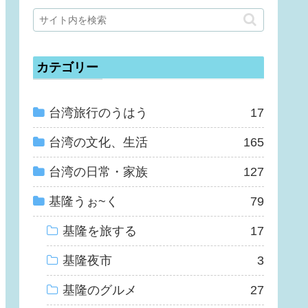
カテゴリー
台湾旅行のうはう
17
台湾の文化、生活
165
台湾の日常・家族
127
基隆うぉ~く
79
基隆を旅する
17
基隆夜市
3
基隆のグルメ
27