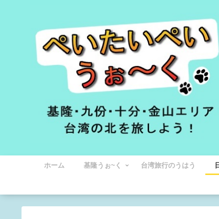
ホーム
基隆うぉ~く
台湾旅行のうはう