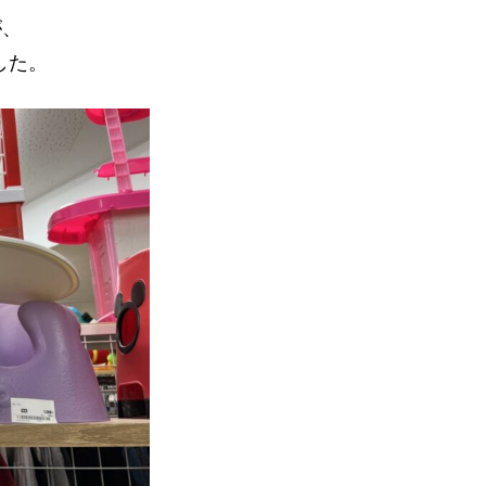
が、
した。