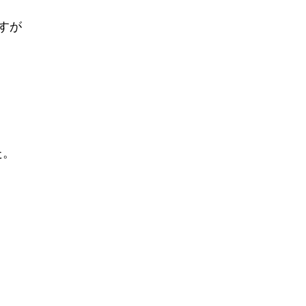
すが
た。