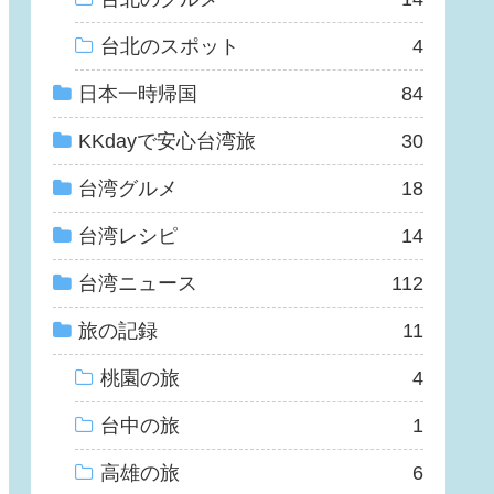
台北のスポット
4
日本一時帰国
84
KKdayで安心台湾旅
30
台湾グルメ
18
台湾レシピ
14
台湾ニュース
112
旅の記録
11
桃園の旅
4
台中の旅
1
高雄の旅
6