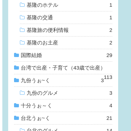
基隆のホテル
1
基隆の交通
1
基隆旅の便利情報
2
基隆のお土産
2
国際結婚
29
台湾で出産・子育て（43歳で出産）
113
九份うぉ~く
3
九份のグルメ
3
十分うぉ～く
4
台北うぉ~く
21
台北のグルメ
14