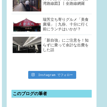
湾路線図】丨全路線網羅
瑞芳立ち寄りグルメ「美食
廣場」｜九份、十分に行く
前にランチはいかが？
「新自強」にご注意を！知
らずに乗って余計な出費を
した話
Instagram でフォロー
このブログの筆者