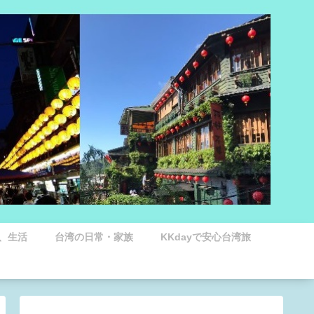
、生活
台湾の日常・家族
KKdayで安心台湾旅