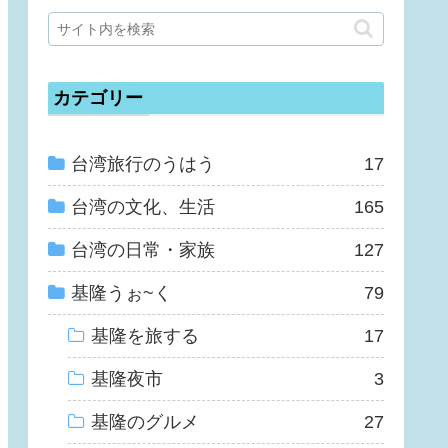
カテゴリー
台湾旅行のうはう
17
台湾の文化、生活
165
台湾の日常・家族
127
基隆うぉ~く
79
基隆を旅する
17
基隆夜市
3
基隆のグルメ
27