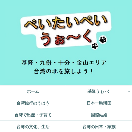
ホーム
基隆うぉ~く
台湾旅行のうはう
日本一時帰国
台湾で出産・子育て
国際結婚
台湾の文化、生活
台湾の日常・家族