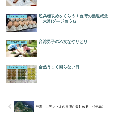
逆兵糧攻めをくらう！台湾の義理叔父
台湾の日常・家族
「大舅(ダ―ジョウ)」
台湾男子の乙女なやりとり
台湾の日常・家族
全然うまく回らない日
台湾の日常・家族
基隆丨世界レベルの景観が楽しめる【和平島】