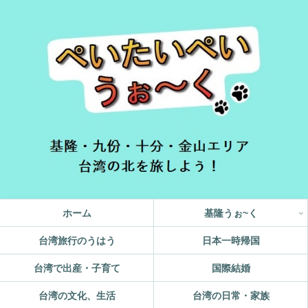
ホーム
基隆うぉ~く
台湾旅行のうはう
日本一時帰国
台湾で出産・子育て
国際結婚
台湾の文化、生活
台湾の日常・家族