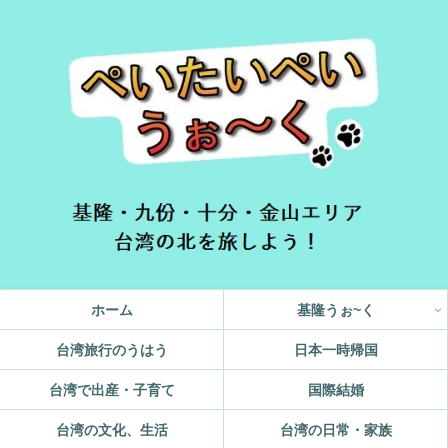
ホーム
基隆うぉ~く
台湾旅行のうはう
日本一時帰国
台湾で出産・子育て
国際結婚
台湾の文化、生活
台湾の日常・家族