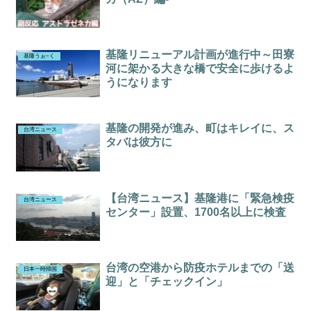
基隆リニューアル計画が進行中～田寮
基隆うぉ~く
河に架かる大きな橋で安全に歩けるよ
うになります
基隆の開発が進み、町はキレイに、ス
台湾ニュース
タバは彼方に
【台湾ニュース】基隆港に「緊急検疫
台湾ニュース
センター」設置、1700名以上に検査
台湾の空港から防疫ホテルまでの「送
日本一時帰国
迎」と「チェックイン」