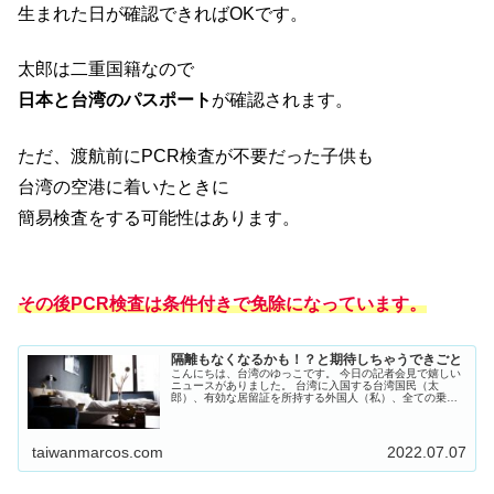
生まれた日が確認できればOKです。
太郎は二重国籍なので
日本と台湾のパスポート
が確認されます。
ただ、渡航前にPCR検査が不要だった子供も
台湾の空港に着いたときに
簡易検査をする可能性はあります。
その後PCR検査は条件付きで免除になっています。
隔離もなくなるかも！？と期待しちゃうできごと
こんにちは、台湾のゆっこです。 今日の記者会見で嬉しい
ニュースがありました。 台湾に入国する台湾国民（太
郎）、有効な居留証を所持する外国人（私）、全ての乗り
継ぎ客、 は搭乗前のPCR検査が免除されます！ やったー♪
台湾ブロガーのメイフェさ...
taiwanmarcos.com
2022.07.07