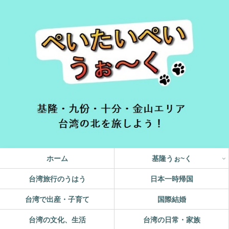
ホーム
基隆うぉ~く
台湾旅行のうはう
日本一時帰国
台湾で出産・子育て
国際結婚
台湾の文化、生活
台湾の日常・家族