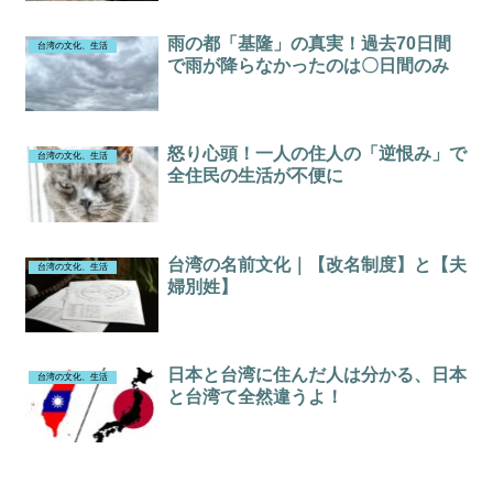
雨の都「基隆」の真実！過去70日間
台湾の文化、生活
で雨が降らなかったのは〇日間のみ
怒り心頭！一人の住人の「逆恨み」で
台湾の文化、生活
全住民の生活が不便に
台湾の名前文化｜【改名制度】と【夫
台湾の文化、生活
婦別姓】
日本と台湾に住んだ人は分かる、日本
台湾の文化、生活
と台湾て全然違うよ！