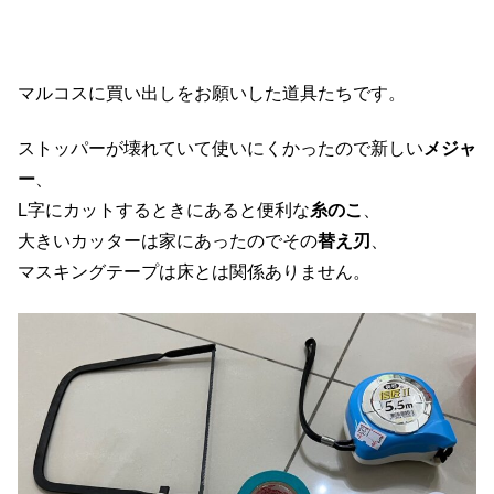
マルコスに買い出しをお願いした道具たちです。
ストッパーが壊れていて使いにくかったので新しい
メジャ
ー
、
L字にカットするときにあると便利な
糸のこ
、
大きいカッターは家にあったのでその
替え刃
、
マスキングテープは床とは関係ありません。