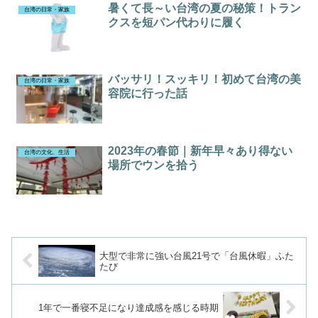
暑くて長～い台湾の夏の秘策！トラン
台湾の日常・家族
クスを短パン代わりに履く
バッサリ！スッキリ！初めて台湾の美
台湾の日常・家族
容院に行った話
2023年の春節｜新年早々あり得ない
台湾の文化、生活
場所でウンを拾う
大型で非常に強い台風21号で「台風休暇」ふた
たび
1年で一番寝不足になり達成感を感じる時期