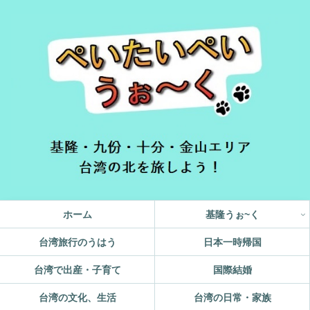
ホーム
基隆うぉ~く
台湾旅行のうはう
日本一時帰国
台湾で出産・子育て
国際結婚
台湾の文化、生活
台湾の日常・家族