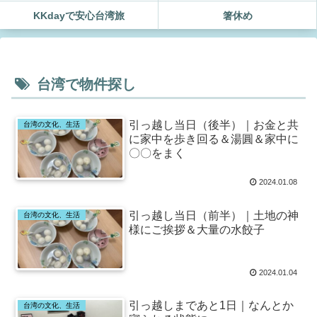
KKdayで安心台湾旅
箸休め
台湾で物件探し
引っ越し当日（後半）｜お金と共
台湾の文化、生活
に家中を歩き回る＆湯圓＆家中に
〇〇をまく
2024.01.08
引っ越し当日（前半）｜土地の神
台湾の文化、生活
様にご挨拶＆大量の水餃子
2024.01.04
引っ越しまであと1日｜なんとか
台湾の文化、生活