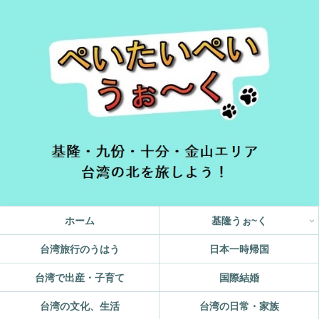
ホーム
基隆うぉ~く
台湾旅行のうはう
日本一時帰国
台湾で出産・子育て
国際結婚
台湾の文化、生活
台湾の日常・家族