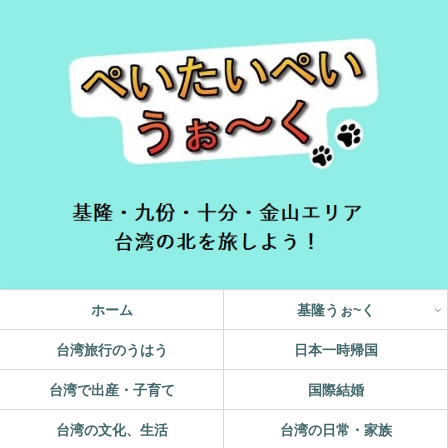
ホーム
基隆うぉ~く
台湾旅行のうはう
日本一時帰国
台湾で出産・子育て
国際結婚
台湾の文化、生活
台湾の日常・家族