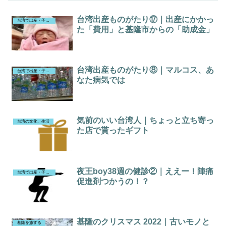
台湾出産ものがたり⑰｜出産にかかっ
台湾で出産・子育て（43歳で出産）
た「費用」と基隆市からの「助成金」
台湾出産ものがたり⑧｜マルコス、あ
台湾で出産・子育て（43歳で出産）
なた病気では
気前のいい台湾人｜ちょっと立ち寄っ
台湾の文化、生活
た店で貰ったギフト
夜王boy38週の健診②｜ええー！陣痛
台湾で出産・子育て（43歳で出産）
促進剤つかうの！？
基隆のクリスマス 2022｜古いモノと
基隆を旅する